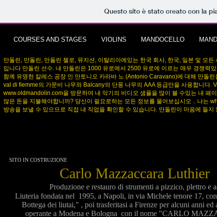
Questo sito è stato creato con la p
COURSES AND STAGES
VIOLINS
MANDOCELLO
MAND
만돌린, 만돌린, 만돌린 첼로, 뮤지션, 이탈리아에있는 한국 회사, 한국, 일본 및 모든 세
입니다 만돌린 선수. 내 만돌린은 1000 유로에서 2500 유로에 이르는 매우 경
함께 유명한 칼레스 공장 인 안토니오 카라바 노 (Antonio Caravano)에 대해
val di fiemme의 가문비 나무와 Balcany의 단풍 나무의 AAA 등급만을 사용합
www.oldmandolin.com
을 방문하여 내 악기의 비디오 샘플을 많이 볼 수있는 내 페이스
많은 돈을 지불해야합니까? 당신이 필요로하는 모든 정보를 물어보십시오 .. 나는 whatsup
방송을 보낼 수 있으므로 직접 내 직업을 확인할 수 있습니다. 만돌린이 마음에 들지 
SITO IN COSTRUZIONE
Carlo Mazzaccara Luthier
Produzione e restauro di strumenti a pizzico, plettro e 
Liuteria fondata nel 1995, a Napoli, in via Michele tenore 17, co
Bottega dei liutai," , poi trasferitasi a Firenze per alcuni anni ed
operante a Modena e Bologna con il nome "CARLO MA