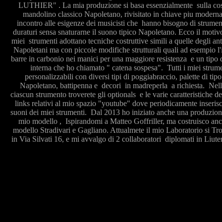
LUTHIER" . La mia produzione si basa essenzialmente sulla cos
mandolino classico Napoletano, rivisitato in chiave piu moderna
incontro alle esigenze dei musicisti che hanno bisogno di strumenti
duraturi sensa snaturarne il suono tipico Napoletano. Ecco il motivo 
miei strumenti adottano tecniche costruttive simili a quelle degli ant
Napoletani ma con piccole modifiche strutturali quali ad esempio l'
barre in carbonio nei manici per una maggiore resistenza e un tipo 
interna che ho chiamato " catena sospesa". Tutti i miei strum
personalizzabili con diversi tipi di poggiabraccio, palette di ti
Napoletano, battipenna e decori in madreperla a richiesta. Nell
ciascun strumento troverete gli optionals e le varie caratteristiche d
links relativi al mio spazio "youtube" dove periodicamente inserisc
suoni dei miei strumenti. Dal 2013 ho iniziato anche una produzion
mio modello , Ispirandomi a Matteo Goffriller, ma costruisco anc
modello Stradivari e Gagliano. Attualmete il mio Laboratorio si T
in Via Silvati 16, e mi avvalgo di 2 collaboratori diplomati in Liut